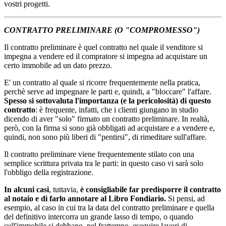
vostri progetti.
CONTRATTO PRELIMINARE (O "COMPROMESSO")
Il contratto preliminare è quel contratto nel quale il venditore si
impegna a vendere ed il compratore si impegna ad acquistare un
certo immobile ad un dato prezzo.
E' un contratto al quale si ricorre frequentemente nella pratica,
perchè serve ad impegnare le parti e, quindi, a "bloccare" l'affare.
Spesso si sottovaluta l'importanza (e la pericolosità) di questo
contratto
: è frequente, infatti, che i clienti giungano in studio
dicendo di aver "solo" firmato un contratto preliminare. In realtà,
però, con la firma si sono già obbligati ad acquistare e a vendere e,
quindi, non sono più liberi di "pentirsi", di rimeditare sull'affare.
Il contratto preliminare viene frequentemente stilato con una
semplice scrittura privata tra le parti: in questo caso vi sarà solo
l'obbligo della registrazione.
In alcuni casi
, tuttavia,
è consigliabile far predisporre il contratto
al notaio e di farlo annotare al Libro Fondiario.
Si pensi, ad
esempio, al caso in cui tra la data del contratto preliminare e quella
del definitivo intercorra un grande lasso di tempo, o quando
sull'immobile si debbano, nel frattempo, eseguire lavori di