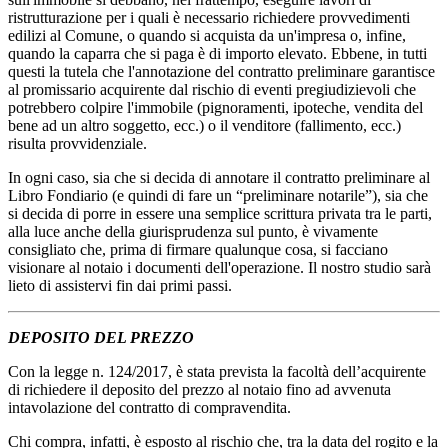
ristrutturazione per i quali è necessario richiedere provvedimenti
edilizi al Comune, o quando si acquista da un'impresa o, infine,
quando la caparra che si paga è di importo elevato. Ebbene, in tutti
questi la tutela che l'annotazione del contratto preliminare garantisce
al promissario acquirente dal rischio di eventi pregiudizievoli che
potrebbero colpire l'immobile (pignoramenti, ipoteche, vendita del
bene ad un altro soggetto, ecc.) o il venditore (fallimento, ecc.)
risulta provvidenziale.
In ogni caso, sia che si decida di annotare il contratto preliminare al
Libro Fondiario (e quindi di fare un “preliminare notarile”), sia che
si decida di porre in essere una semplice scrittura privata tra le parti,
alla luce anche della giurisprudenza sul punto, è vivamente
consigliato che, prima di firmare qualunque cosa, si facciano
visionare al notaio i documenti dell'operazione. Il nostro studio sarà
lieto di assistervi fin dai primi passi.
DEPOSITO DEL PREZZO
Con la legge n. 124/2017, è stata prevista la facoltà dell’acquirente
di richiedere il deposito del prezzo al notaio fino ad avvenuta
intavolazione del contratto di compravendita.
Chi compra, infatti, è esposto al rischio che, tra la data del rogito e la