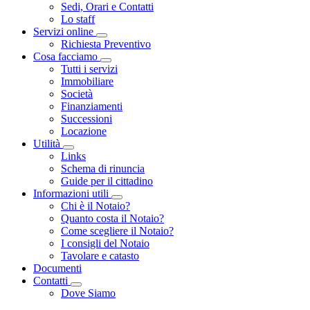
Sedi, Orari e Contatti
Lo staff
Servizi online
Toggle Dropdown
Richiesta Preventivo
Cosa facciamo
Toggle Dropdown
Tutti i servizi
Immobiliare
Società
Finanziamenti
Successioni
Locazione
Utilità
Toggle Dropdown
Links
Schema di rinuncia
Guide per il cittadino
Informazioni utili
Toggle Dropdown
Chi è il Notaio?
Quanto costa il Notaio?
Come scegliere il Notaio?
I consigli del Notaio
Tavolare e catasto
Documenti
Contatti
Toggle Dropdown
Dove Siamo