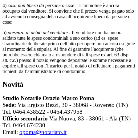
4)
casa non libera da persone o cose
– L’immobile è ancora
occupato dal venditore. Si conviene che il prezzo venga pagato solo
ad avvenuta consegna della casa all’acquirente libera da persone e
cose;
5)
presenza di debiti del venditore
- Il venditore non ha ancora
saldato tutte le spese condominiali a suo carico (ad es. spese
straordinarie deliberate prima dell’atto per opere non ancora eseguite
al momento della stipula). Al fine di garantire l’acquirente (che
potrebbe essere chiamato a rispondere di tali spese ex art. 63 disp.
att. c.c.) presso il notaio vengono depositate le somme necessarie a
coprire tali spese con l’incarico per il notaio di effettuare i pagamenti
richiesti dall’amministratore di condominio.
Novità
Studio Notarile Orazio Marco Poma
Sede:
Via Ergisto Bezzi, 30 - 38068 - Rovereto (TN)
Tel. 0464.438522 - 0464.437958
Ufficio secondario
Via Nuova, 83 - 38061 - Ala (TN)
Tel. 0464.674230
Email:
opoma@notariato.it