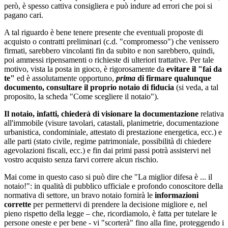
però, è spesso cattiva consigliera e può indure ad errori che poi si
pagano cari.
A tal riguardo è bene tenere presente che eventuali proposte di
acquisto o contratti preliminari (c.d. "compromesso") che venissero
firmati, sarebbero vincolanti fin da subito e non sarebbero, quindi,
poi ammessi ripensamenti o richieste di ulteriori trattative. Per tale
motivo, vista la posta in gioco, è rigorosamente da
evitare il "fai da
te"
ed è assolutamente opportuno,
prima
di firmare qualunque
documento, consultare il proprio notaio di fiducia
(si veda, a tal
proposito, la scheda "Come scegliere il notaio").
Il notaio, infatti, chiederà di visionare la documentazione
relativa
all'immobile (visure tavolari, catastali, planimetrie, documentazione
urbanistica, condominiale, attestato di prestazione energetica, ecc.) e
alle parti (stato civile, regime patrimoniale, possibilità di chiedere
agevolazioni fiscali, ecc.) e fin dai primi passi potrà assistervi nel
vostro acquisto senza farvi correre alcun rischio.
Mai come in questo caso si può dire che "La miglior difesa è ... il
notaio!": in qualità di pubblico ufficiale e profondo conoscitore della
normativa di settore, un bravo notaio fornirà le
informazioni
corrette
per permettervi di prendere la decisione migliore e, nel
pieno rispetto della legge – che, ricordiamolo, è fatta per tutelare le
persone oneste e per bene - vi "scorterà" fino alla fine, proteggendo i